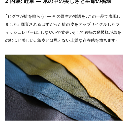
2 内装: 鮭革 — 水の中の美しさと生命の循環
「ヒグマが鮭を喰らう」— その野生の物語を、この一品で表現し
ました。廃棄されるはずだった鮭の皮をアップサイクルしたフ
ィッシュレザーは、しなやかで丈夫、そして独特の鱗模様が息を
のむほど美しい。魚皮とは思えない上質な存在感を放ちます。