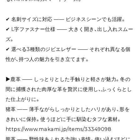
✔ 名刺サイズに対応 —— ビジネスシーンでも活躍。
✔ L字ファスナー仕様 —— 大きく開き、出し入れスムー
ズ。
✔ 選べる3種類のジビエレザー —— それぞれ異なる個
性が、持つ人の魅力を引き立てます。
▶︎鹿革 —— しっとりとした手触りと軽さが魅力。冬の
間に捕獲された肉厚な革を贅沢に使用し、ふっくらとし
た仕上がりに。
猪革 —— 薄手ながらしっかりとしたハリがあり、形を
きれいに保持。使うほどに手に馴染むタフな素材。
https://www.makami.jp/items/33349098
熊革 —— 野性味あふれる力強い表情。使い込むほどに