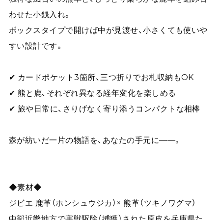
わせた小銭入れ。
ボックスタイプで開けば中が見渡せ、小さくても使いや
すい設計です。
✔ カードポケット3箇所、三つ折りでお札収納もOK
✔ 熊と鹿、それぞれ異なる経年変化を楽しめる
✔ 旅や日常に、さりげなく寄り添うコンパクトな相棒
森が紡いだ一片の物語を、あなたの手元に——。
◆素材◆
ジビエ 鹿革（ホンシュウジカ）× 熊革（ツキノワグマ）
中部近畿地方で害獣駆除（捕獲）された原皮を兵庫県た