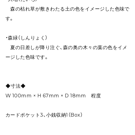
森の枯れ草が敷きわたる土の色をイメージした色味で
す。
・森緑（しんりょく）
夏の日差しが降り注ぐ、森の奥の木々の葉の色をイメ
ージした色味です。
◆寸法◆
W 100mm × H 67mm × D 18mm 程度
カードポケット3、小銭収納1（Box）