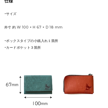
仕様
・サイズ
外寸 約 W 100 × H 67 × D 18 mm
・ボックスタイプの小銭入れ１箇所
・カードポケット３箇所