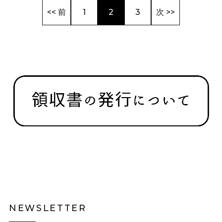
<< 前
1
2
3
次 >>
NEWSLETTER